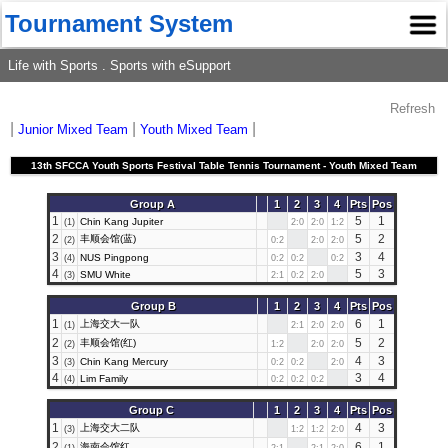
Tournament System
Life with Sports . Sports with eSupport
Refresh
|
|
|
Junior Mixed Team
Youth Mixed Team
13th SFCCA Youth Sports Festival Table Tennis Tournament - Youth Mixed Team
Group A
1
2
3
4
Pts
Pos
1
5
1
Chin Kang Jupiter
(1)
2:0
2:0
1:2
2
丰顺会馆(蓝)
5
2
(2)
0:2
2:0
2:0
3
3
4
NUS Pingpong
(4)
0:2
0:2
0:2
4
5
3
SMU White
(3)
2:1
0:2
2:0
Group B
1
2
3
4
Pts
Pos
1
上海交大一队
6
1
(1)
2:1
2:0
2:0
2
丰顺会馆(红)
5
2
(2)
1:2
2:0
2:0
3
4
3
Chin Kang Mercury
(3)
0:2
0:2
2:0
4
3
4
Lim Family
(4)
0:2
0:2
0:2
Group C
1
2
3
4
Pts
Pos
1
上海交大二队
4
3
(3)
1:2
1:2
2:0
2
海南会馆红
6
1