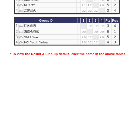
(1)
2:1
2:1
2:0
3
5
2
NUS TT
(2)
2:1
1:2
2:0
4
江苏烈火
3
4
(4)
0:2
0:2
0:2
Group D
1
2
3
4
Pts
Pos
1
江苏疾风
3
4
(4)
0:2
0:2
0:2
2
海南会馆蓝
6
1
(1)
2:0
2:0
2:0
3
5
2
SMU Blue
(2)
2:0
0:2
2:0
4
4
3
HCI Youth Yellow
(3)
2:0
0:2
0:2
* To view the
Result & Line-up details
: click the name in the above tables